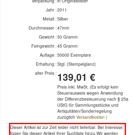
Verpackung :
in Originalblister
Jahr :
2011
Metall :
Silber
Durchmesser :
47mm
Gewicht :
50 Gramm
Feingewicht :
45 Gramm
Auflage :
50000 Exemplare
Erhaltung :
Stgl. (Stempelglanz)
alter Preis :
139,01 €
Preis inkl. MwSt. (Es erfolgt kein
Steuerausweis wegen Anwendung
der Differenzbesteuerung nach § 25a
UStG für Sammlungsstücke und
Antiquitäten/Sonderregelung
zuzüglich
Versandkosten )
Dieser Artikel ist zur Zeit leider nicht lieferbar. Bei Interesse
fügen Sie diesen Artikel Ihrer Suchliste hinzu.Wir werden