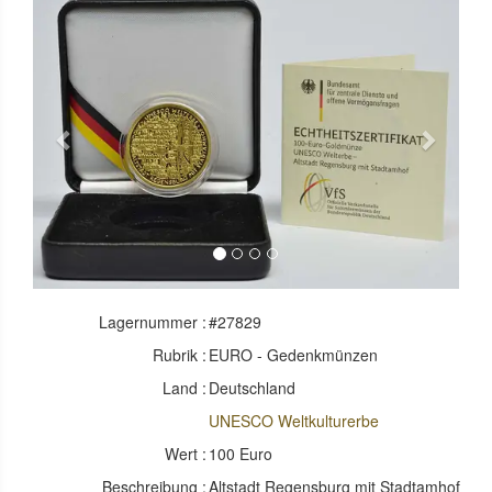
Previous
Next
Lagernummer :
#27829
Rubrik :
EURO - Gedenkmünzen
Land :
Deutschland
UNESCO Weltkulturerbe
Wert :
100 Euro
Beschreibung :
Altstadt Regensburg mit Stadtamhof