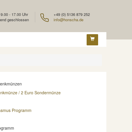
 9.00 - 17.00 Uhr
+49 (0) 5136 879 252
end geschlossen
info@honscha.de
denkmünzen
enkmünze / 2 Euro Sondermünze
rasmus Programm
ogramm