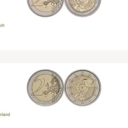
ich
nland