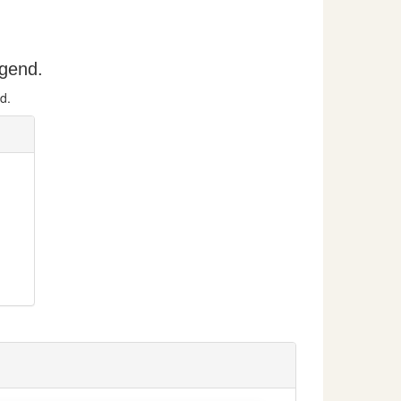
lgend.
d.