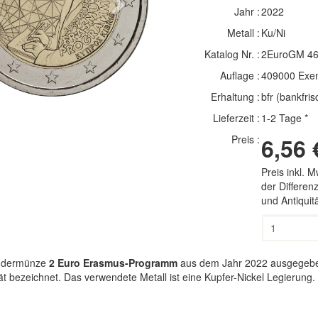
Next
Jahr :
2022
Metall :
Ku/Ni
Katalog Nr. :
2EuroGM 4
Auflage :
409000 Exe
Erhaltung :
bfr (bankfris
Lieferzeit :
1-2 Tage *
Preis :
6,56 
Preis inkl. 
der Differe
und Antiqui
ondermünze
2 Euro Erasmus-Programm
aus dem Jahr 2022 ausgegeben 
 bezeichnet. Das verwendete Metall ist eine Kupfer-Nickel Legierung.