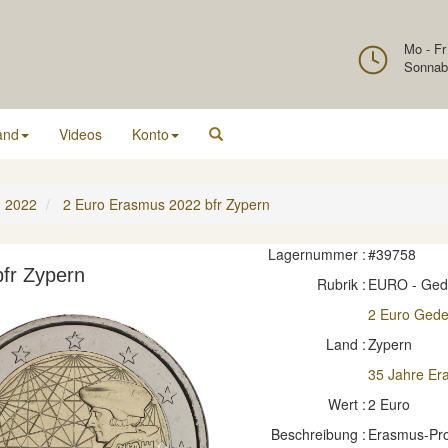
Mo - Fr
Sonnab
and
Videos
Konto
2022
2 Euro Erasmus 2022 bfr Zypern
Lagernummer :
#39758
fr Zypern
Rubrik :
EURO - Ge
2 Euro Ged
Land :
Zypern
35 Jahre E
Wert :
2 Euro
Beschreibung :
Erasmus-Pr