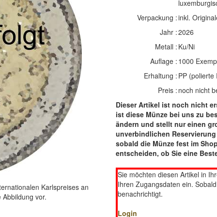
luxemburgis
Verpackung :
inkl. Original
Jahr :
2026
Metall :
Ku/Ni
Auflage :
1000 Exemp
Erhaltung :
PP (polierte 
Preis :
noch nicht b
Dieser Artikel ist noch nicht e
ist diese Münze bei uns zu bes
ändern und stellt nur einen gr
unverbindlichen Reservierung e
sobald die Münze fest im Shop
entscheiden, ob Sie eine Beste
Sie möchten diesen Artikel in Ih
Ihren Zugangsdaten ein. Sobald d
ernationalen Karlspreises an
benachrichtigt.
e Abbildung vor.
Login