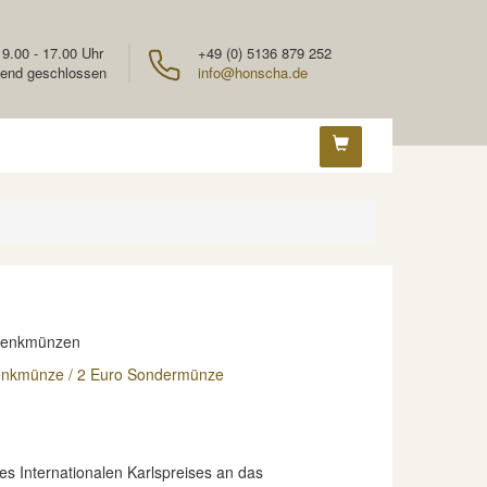
 9.00 - 17.00 Uhr
+49 (0) 5136 879 252
end geschlossen
info@honscha.de
denkmünzen
enkmünze / 2 Euro Sondermünze
es Internationalen Karlspreises an das