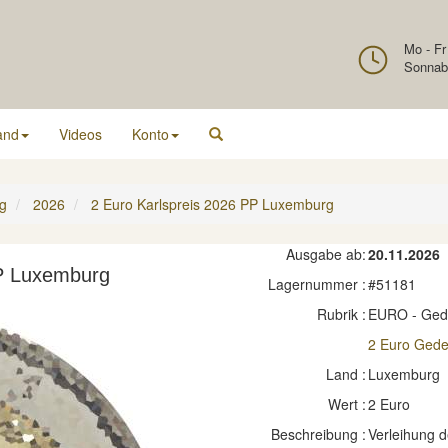
Mo - Fr
Sonnab
and
Videos
Konto
g
2026
2 Euro Karlspreis 2026 PP Luxemburg
Ausgabe ab:
20.11.2026
PP Luxemburg
Lagernummer :
#51181
Rubrik :
EURO - Ge
2 Euro Ged
Land :
Luxemburg
Wert :
2 Euro
Beschreibung :
Verleihung d