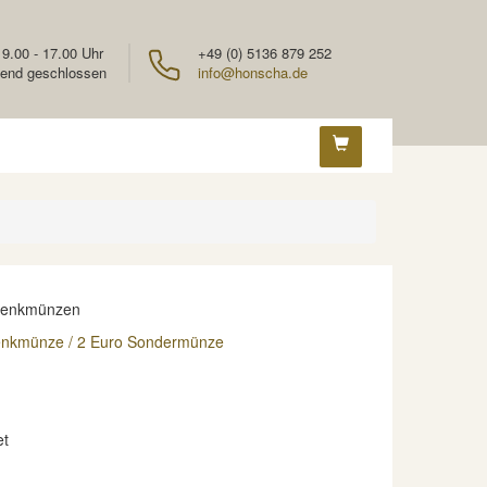
 9.00 - 17.00 Uhr
+49 (0) 5136 879 252
end geschlossen
info@honscha.de
denkmünzen
enkmünze / 2 Euro Sondermünze
et