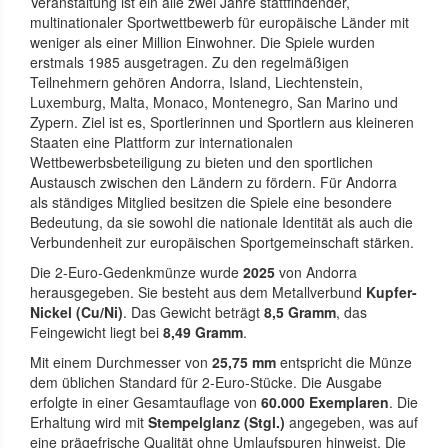
Veranstaltung ist ein alle zwei Jahre stattfindender,
multinationaler Sportwettbewerb für europäische Länder mit
weniger als einer Million Einwohner. Die Spiele wurden
erstmals 1985 ausgetragen. Zu den regelmäßigen
Teilnehmern gehören Andorra, Island, Liechtenstein,
Luxemburg, Malta, Monaco, Montenegro, San Marino und
Zypern. Ziel ist es, Sportlerinnen und Sportlern aus kleineren
Staaten eine Plattform zur internationalen
Wettbewerbsbeteiligung zu bieten und den sportlichen
Austausch zwischen den Ländern zu fördern. Für Andorra
als ständiges Mitglied besitzen die Spiele eine besondere
Bedeutung, da sie sowohl die nationale Identität als auch die
Verbundenheit zur europäischen Sportgemeinschaft stärken.
Die 2-Euro-Gedenkmünze wurde
2025
von Andorra
herausgegeben. Sie besteht aus dem Metallverbund
Kupfer-
Nickel (Cu/Ni)
. Das Gewicht beträgt
8,5 Gramm
, das
Feingewicht liegt bei
8,49 Gramm
.
Mit einem Durchmesser von
25,75 mm
entspricht die Münze
dem üblichen Standard für 2-Euro-Stücke. Die Ausgabe
erfolgte in einer Gesamtauflage von
60.000 Exemplaren
. Die
Erhaltung wird mit
Stempelglanz (Stgl.)
angegeben, was auf
eine prägefrische Qualität ohne Umlaufspuren hinweist. Die