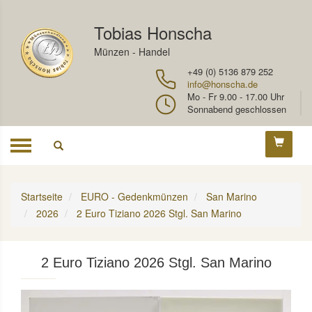
Tobias Honscha
Münzen - Handel
+49 (0) 5136 879 252
info@honscha.de
Mo - Fr 9.00 - 17.00 Uhr
Sonnabend geschlossen
Toggle
navigation
Startseite
EURO - Gedenkmünzen
San Marino
2026
2 Euro Tiziano 2026 Stgl. San Marino
2 Euro Tiziano 2026 Stgl. San Marino