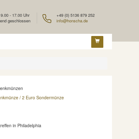
 9.00 - 17.00 Uhr
+49 (0) 5136 879 252
end geschlossen
info@honscha.de
denkmünzen
enkmünze / 2 Euro Sondermünze
reffen in Philadelphia