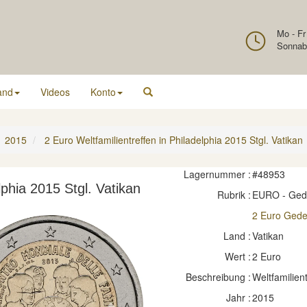
Mo - Fr
Sonnab
and
Videos
Konto
2015
2 Euro Weltfamilientreffen in Philadelphia 2015 Stgl. Vatikan
Lagernummer :
#48953
lphia 2015 Stgl. Vatikan
Rubrik :
EURO - Ge
2 Euro Ged
Land :
Vatikan
Wert :
2 Euro
Beschreibung :
Weltfamilient
Jahr :
2015