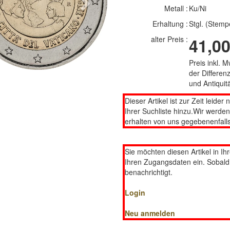
Next
Metall :
Ku/Ni
Erhaltung :
Stgl. (Stemp
alter Preis :
41,00
Preis inkl. 
der Differe
und Antiqui
Dieser Artikel ist zur Zeit leider 
Ihrer Suchliste hinzu.Wir werde
erhalten von uns gegebenenfalls
Sie möchten diesen Artikel in Ih
Ihren Zugangsdaten ein. Sobald d
benachrichtigt.
Login
Neu anmelden