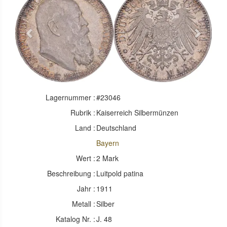
Previous
Next
Lagernummer :
#23046
Rubrik :
Kaiserreich Silbermünzen
Land :
Deutschland
Bayern
Wert :
2 Mark
Beschreibung :
Luitpold patina
Jahr :
1911
Metall :
Silber
Katalog Nr. :
J. 48