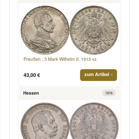
Preußen : 3 Mark Wilhelm II. 1913 vz.
zum Artikel
43,00 €
Hessen
1876