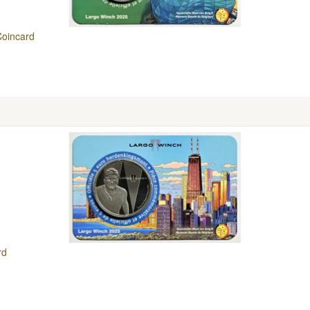
Coincard
rd