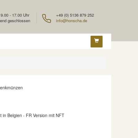
 9.00 - 17.00 Uhr
+49 (0) 5136 879 252
end geschlossen
info@honscha.de
denkmünzen
 in Belgien - FR Version mit NFT