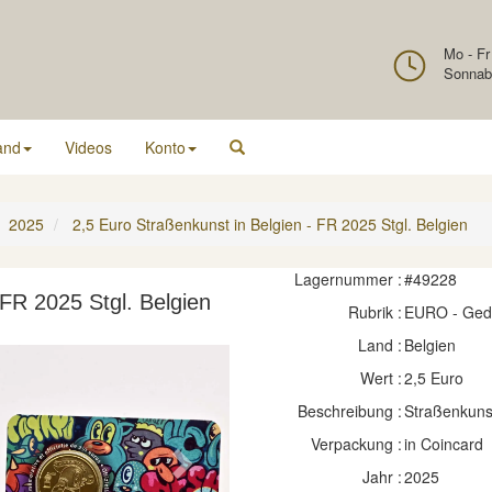
Mo - Fr
Sonnab
and
Videos
Konto
2025
2,5 Euro Straßenkunst in Belgien - FR 2025 Stgl. Belgien
Lagernummer :
#49228
 FR 2025 Stgl. Belgien
Rubrik :
EURO - Ge
Land :
Belgien
Wert :
2,5 Euro
Beschreibung :
Straßenkunst
Verpackung :
in Coincard
Next
Jahr :
2025