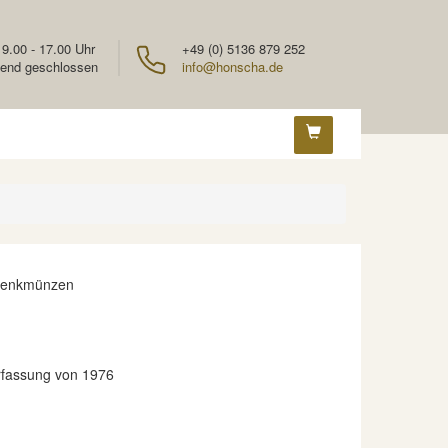
 9.00 - 17.00 Uhr
+49 (0) 5136 879 252
end geschlossen
info@honscha.de
denkmünzen
rfassung von 1976