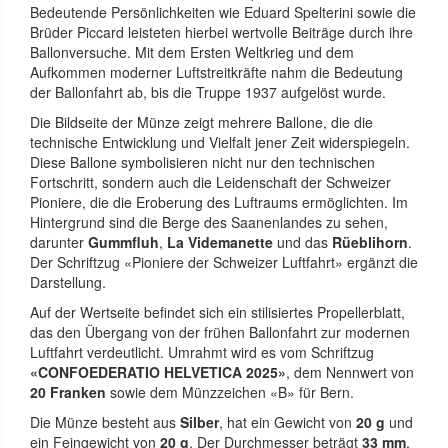
Bedeutende Persönlichkeiten wie Eduard Spelterini sowie die
Brüder Piccard leisteten hierbei wertvolle Beiträge durch ihre
Ballonversuche. Mit dem Ersten Weltkrieg und dem
Aufkommen moderner Luftstreitkräfte nahm die Bedeutung
der Ballonfahrt ab, bis die Truppe 1937 aufgelöst wurde.
Die Bildseite der Münze zeigt mehrere Ballone, die die
technische Entwicklung und Vielfalt jener Zeit widerspiegeln.
Diese Ballone symbolisieren nicht nur den technischen
Fortschritt, sondern auch die Leidenschaft der Schweizer
Pioniere, die die Eroberung des Luftraums ermöglichten. Im
Hintergrund sind die Berge des Saanenlandes zu sehen,
darunter
Gummfluh
,
La Videmanette
und das
Rüeblihorn
.
Der Schriftzug «Pioniere der Schweizer Luftfahrt» ergänzt die
Darstellung.
Auf der Wertseite befindet sich ein stilisiertes Propellerblatt,
das den Übergang von der frühen Ballonfahrt zur modernen
Luftfahrt verdeutlicht. Umrahmt wird es vom Schriftzug
«CONFOEDERATIO HELVETICA 2025»
, dem Nennwert von
20 Franken
sowie dem Münzzeichen «B» für Bern.
Die Münze besteht aus
Silber
, hat ein Gewicht von
20 g
und
ein Feingewicht von
20 g
. Der Durchmesser beträgt
33 mm
.