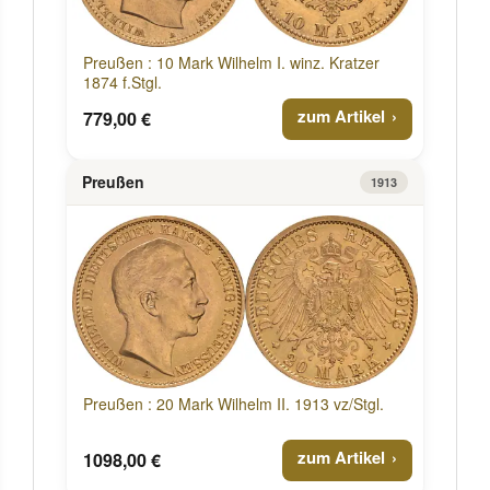
Preußen : 10 Mark Wilhelm I. winz. Kratzer
1874 f.Stgl.
zum Artikel
779,00 €
Preußen
1913
Preußen : 20 Mark Wilhelm II. 1913 vz/Stgl.
zum Artikel
1098,00 €