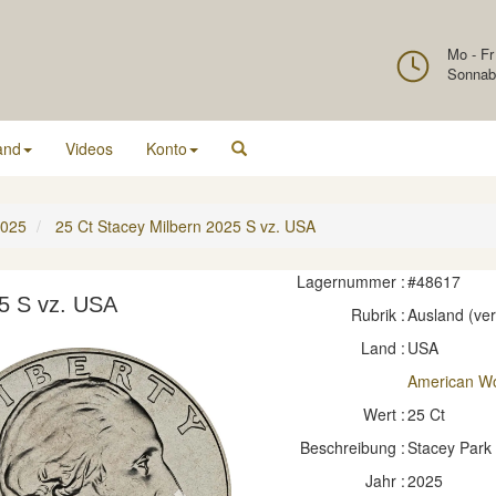
Mo - Fr
Sonnab
and
Videos
Konto
025
25 Ct Stacey Milbern 2025 S vz. USA
Lagernummer :
#48617
25 S vz. USA
Rubrik :
Ausland (ve
Land :
USA
American W
Wert :
25 Ct
Beschreibung :
Stacey Park 
Jahr :
2025