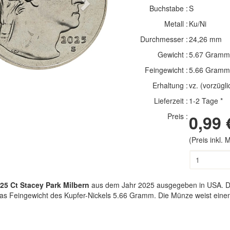
Next
Buchstabe :
S
Metall :
Ku/Ni
Durchmesser :
24,26 mm
Gewicht :
5.67 Gramm
Feingewicht :
5.66 Gramm
Erhaltung :
vz. (vorzügli
Lieferzeit :
1-2 Tage *
Preis :
0,99 
(Preis inkl.
25 Ct Stacey Park Milbern
aus dem Jahr 2025 ausgegeben in USA. Die
gt das Feingewicht des Kupfer-Nickels 5.66 Gramm. Die Münze weist ei