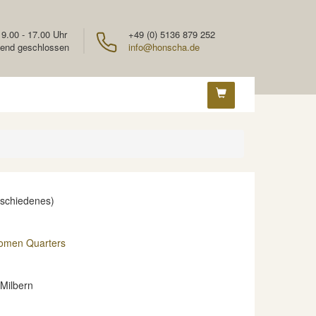
 9.00 - 17.00 Uhr
+49 (0) 5136 879 252
end geschlossen
info@honscha.de
rschiedenes)
omen Quarters
Milbern