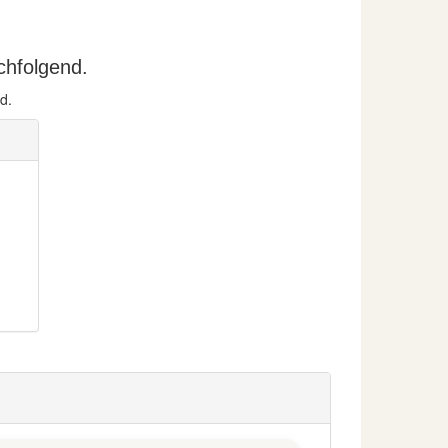
chfolgend.
d.