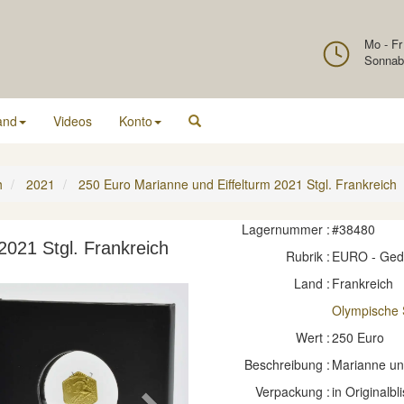
Mo - Fr
Sonnab
and
Videos
Konto
h
2021
250 Euro Marianne und Eiffelturm 2021 Stgl. Frankreich
Lagernummer :
#38480
2021 Stgl. Frankreich
Rubrik :
EURO - Ge
Land :
Frankreich
Olympische 
Wert :
250 Euro
Beschreibung :
Marianne und
Verpackung :
in Originalbli