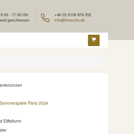
 9.00 - 17.00 Uhr
+49 (0) 5136 879 252
end geschlossen
info@honscha.de
denkmünzen
Sommerspiele Paris 2024
 Eiffelturm
ster