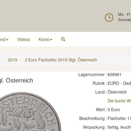
Mo - Fr
Sonnab
and
Videos
Konto
h
2019
3 Euro Fischotter 2019 Stgl. Österreich
Lagernummer :
#28961
l. Österreich
Rubrik :
EURO - Ge
Land :
Österreich
Die bunte Wel
Wert :
3 Euro
Beschreibung :
Fischotter 1
Verpackung :
farbig, leuc