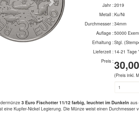
Next
Jahr :
2019
Metall :
Ku/Ni
Durchmesser :
34mm
Auflage :
50000 Exem
Erhaltung :
Stgl. (Stemp
Lieferzeit :
14-21 Tage 
Preis :
30,00
(Preis inkl.
ondermünze
3 Euro Fischotter 11/12 farbig, leuchtet im Dunkeln
aus 
ist eine Kupfer-Nickel Legierung. Die Münze weist einen Durchmesser