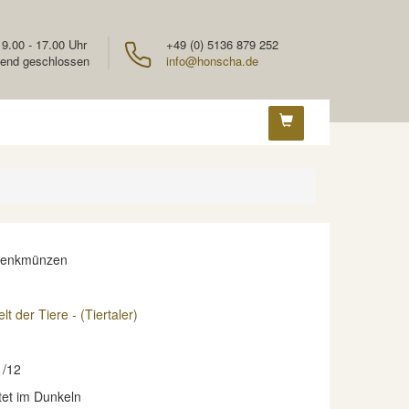
 9.00 - 17.00 Uhr
+49 (0) 5136 879 252
end geschlossen
info@honscha.de
denkmünzen
t der Tiere - (Tiertaler)
1/12
htet im Dunkeln