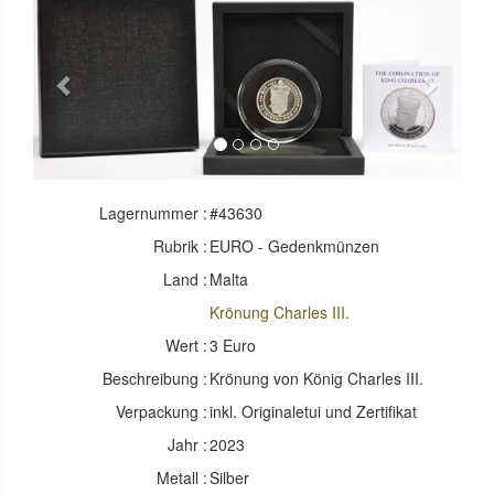
Previous
Next
Lagernummer :
#43630
Rubrik :
EURO - Gedenkmünzen
Land :
Malta
Krönung Charles III.
Wert :
3 Euro
Beschreibung :
Krönung von König Charles III.
Verpackung :
inkl. Originaletui und Zertifikat
Jahr :
2023
Metall :
Silber