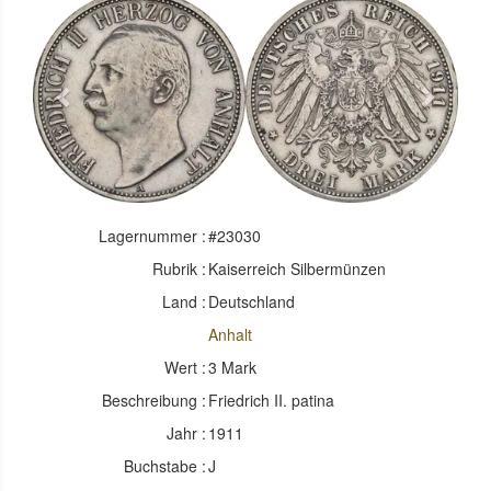
Previous
Next
Lagernummer :
#23030
Rubrik :
Kaiserreich Silbermünzen
Land :
Deutschland
Anhalt
Wert :
3 Mark
Beschreibung :
Friedrich II. patina
Jahr :
1911
Buchstabe :
J