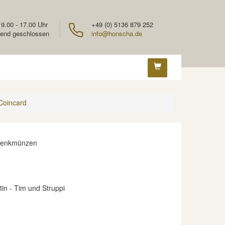
 9.00 - 17.00 Uhr
+49 (0) 5136 879 252
end geschlossen
info@honscha.de
 Coincard
denkmünzen
tin - Tim und Struppi