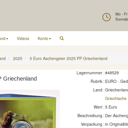
Mo - Fr
Sonnab
and
Videos
Konto
and
2025
5 Euro Aschengeier 2025 PP Griechenland
Lagernummer :
#48529
P Griechenland
Rubrik :
EURO - Ge
Land :
Griechenlan
Griechische
Wert :
5 Euro
Beschreibung :
Der Ascheng
Verpackung :
in Originalbli