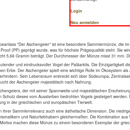
Login
Neu anmelden
beanlass "Der Aschengeier" ist eine besondere Sammlermünze, die i
Proof (PP) geprägt wurde, was für höchste Prägequalität steht. Sie wird 
t 5,66 Gramm beträgt. Der Durchmesser der Münze misst 31 mm. Die A
ender und eindrucksvoller Vogel der Paläarktis. Die Einzigartigkeit die
n Erbe. Der Aschengeier spielt eine wichtige Rolle im Ökosystem als A
erhindern. Sein Lebensraum erstreckt sich über Südeuropa, Zentralasie
sucht der Aschengeier majestätisch nach Nahrung.
 Aschengeiers, der mit seiner Spannweite und majestätischen Erscheinun
en Schutz dieses vom Aussterben bedrohten Vogels gesteigert werden. 
ung in der griechischen und europäischen Tierwelt.
n ihrer Sammlerrelevanz auch eine ästhetische Dimension. Die niedri
smatikern und Naturliebhabern gleichermaßen. Die Kombination aus W
s Motivs machen diese Münze zu einem besonderen Exemplar der grie