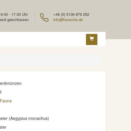
 9.00 - 17.00 Uhr
+49 (0) 5136 879 252
end geschlossen
info@honscha.de
denkmünzen
d
 Fauna
eier (Aegypius monachus)
ster