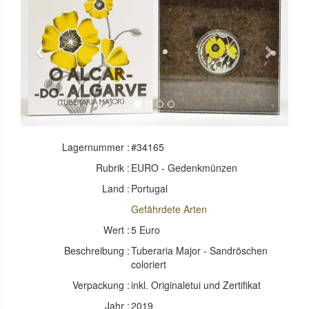
Previous
Next
Lagernummer :
#34165
Rubrik :
EURO - Gedenkmünzen
Land :
Portugal
Gefährdete Arten
Wert :
5 Euro
Beschreibung :
Tuberaria Major - Sandröschen
coloriert
Verpackung :
inkl. Originaletui und Zertifikat
Jahr :
2019