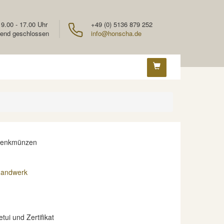
 9.00 - 17.00 Uhr
+49 (0) 5136 879 252
end geschlossen
info@honscha.de
denkmünzen
Handwerk
etui und Zertifikat