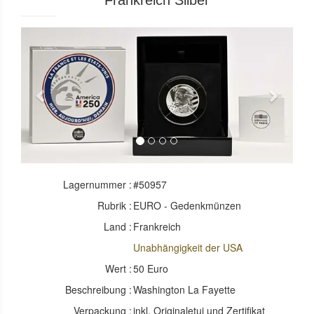
Frankreich Silber
Previous
Next
Lagernummer :
#50957
Rubrik :
EURO - Gedenkmünzen
Land :
Frankreich
Unabhängigkeit der USA
Wert :
50 Euro
Beschreibung :
Washington La Fayette
Verpackung :
inkl. Originaletui und Zertifikat