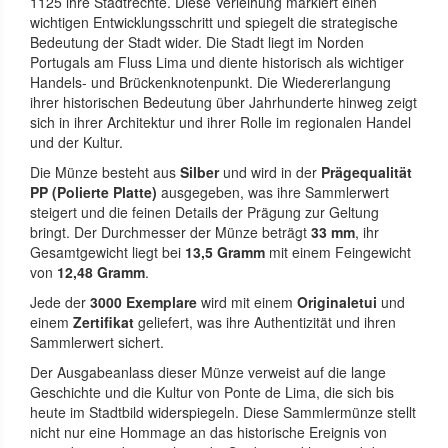
1125 ihre Stadtrechte. Diese Verleihung markiert einen
wichtigen Entwicklungsschritt und spiegelt die strategische
Bedeutung der Stadt wider. Die Stadt liegt im Norden
Portugals am Fluss Lima und diente historisch als wichtiger
Handels- und Brückenknotenpunkt. Die Wiedererlangung
ihrer historischen Bedeutung über Jahrhunderte hinweg zeigt
sich in ihrer Architektur und ihrer Rolle im regionalen Handel
und der Kultur.
Die Münze besteht aus
Silber
und wird in der
Prägequalität
PP (Polierte Platte)
ausgegeben, was ihre Sammlerwert
steigert und die feinen Details der Prägung zur Geltung
bringt. Der Durchmesser der Münze beträgt
33 mm
, ihr
Gesamtgewicht liegt bei
13,5 Gramm
mit einem Feingewicht
von
12,48 Gramm
.
Jede der
3000 Exemplare
wird mit einem
Originaletui
und
einem
Zertifikat
geliefert, was ihre Authentizität und ihren
Sammlerwert sichert.
Der Ausgabeanlass dieser Münze verweist auf die lange
Geschichte und die Kultur von Ponte de Lima, die sich bis
heute im Stadtbild widerspiegeln. Diese Sammlermünze stellt
nicht nur eine Hommage an das historische Ereignis von