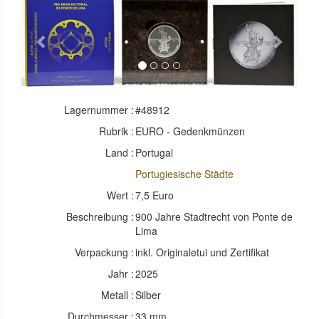
Previous
Next
Lagernummer :
#48912
Rubrik :
EURO - Gedenkmünzen
Land :
Portugal
Portugiesische Städte
Wert :
7,5 Euro
Beschreibung :
900 Jahre Stadtrecht von Ponte de
Lima
Verpackung :
inkl. Originaletui und Zertifikat
Jahr :
2025
Metall :
Silber
Durchmesser :
33 mm