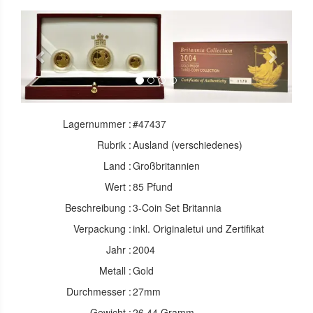
Previous
Next
Lagernummer :
#47437
Rubrik :
Ausland (verschiedenes)
Land :
Großbritannien
Wert :
85 Pfund
Beschreibung :
3-Coin Set Britannia
Verpackung :
inkl. Originaletui und Zertifikat
Jahr :
2004
Metall :
Gold
Durchmesser :
27mm
Gewicht :
26.44 Gramm