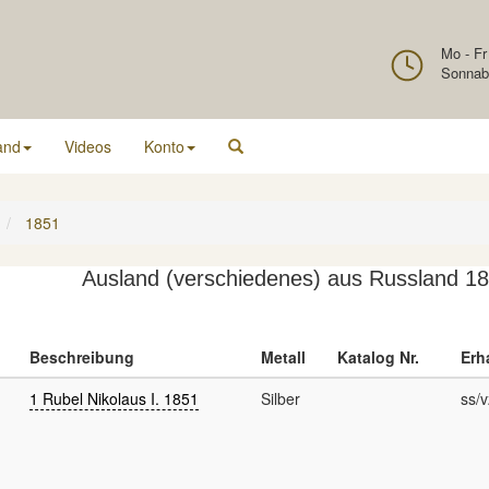
Mo - Fr
Sonnab
and
Videos
Konto
1851
Ausland (verschiedenes) aus Russland 1
Beschreibung
Metall
Katalog Nr.
Erh
1 Rubel Nikolaus I. 1851
Silber
ss/v