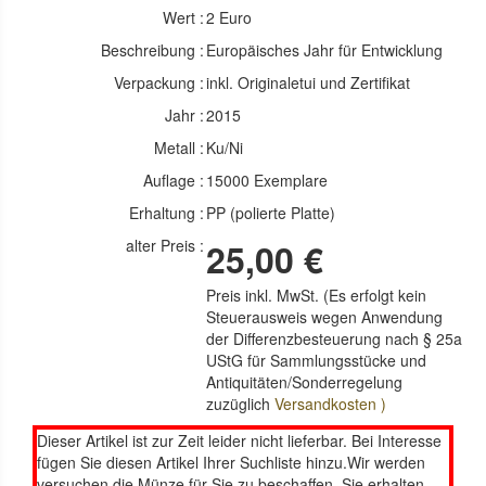
Wert :
2 Euro
Beschreibung :
Europäisches Jahr für Entwicklung
Verpackung :
inkl. Originaletui und Zertifikat
Jahr :
2015
Metall :
Ku/Ni
Auflage :
15000 Exemplare
Erhaltung :
PP (polierte Platte)
alter Preis :
25,00 €
Preis inkl. MwSt. (Es erfolgt kein
Steuerausweis wegen Anwendung
der Differenzbesteuerung nach § 25a
UStG für Sammlungsstücke und
Antiquitäten/Sonderregelung
zuzüglich
Versandkosten )
Dieser Artikel ist zur Zeit leider nicht lieferbar. Bei Interesse
fügen Sie diesen Artikel Ihrer Suchliste hinzu.Wir werden
versuchen die Münze für Sie zu beschaffen. Sie erhalten