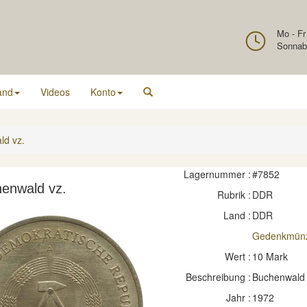
Mo - Fr
Sonnab
and
Videos
Konto
d vz.
Lagernummer :
#7852
enwald vz.
Rubrik :
DDR
Land :
DDR
Gedenkmün
Wert :
10 Mark
Beschreibung :
Buchenwald
Jahr :
1972