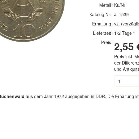
Metall :
Ku/Ni
Katalog Nr. :
J. 1539
Erhaltung :
vz. (vorzügli
Lieferzeit :
1-2 Tage *
Preis :
2,55 
Preis inkl. 
der Differe
und Antiqui
Buchenwald
aus dem Jahr 1972 ausgegeben in DDR. Die Erhaltung ist 