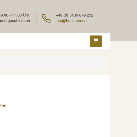
 9.00 - 17.00 Uhr
+49 (0) 5136 879 252
end geschlossen
info@honscha.de
zen