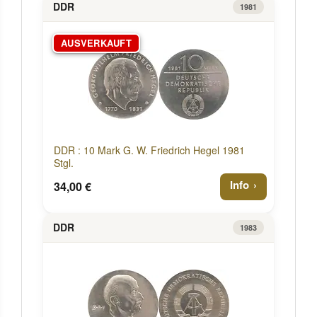
DDR
1981
AUSVERKAUFT
DDR : 10 Mark G. W. Friedrich Hegel 1981
Stgl.
Info
34,00 €
DDR
1983