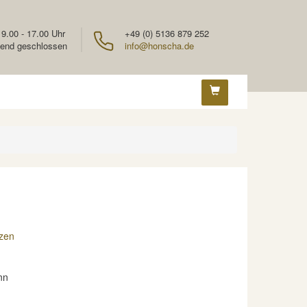
 9.00 - 17.00 Uhr
+49 (0) 5136 879 252
end geschlossen
info@honscha.de
zen
nn