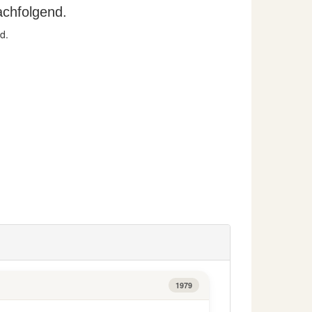
chfolgend.
d.
1979