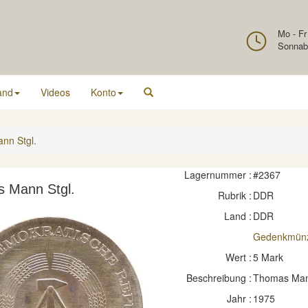
Mo - Fr
Sonnab
and
Videos
Konto
nn Stgl.
Lagernummer :
#2367
 Mann Stgl.
Rubrik :
DDR
Land :
DDR
Gedenkmün
Wert :
5 Mark
Beschreibung :
Thomas Ma
Jahr :
1975