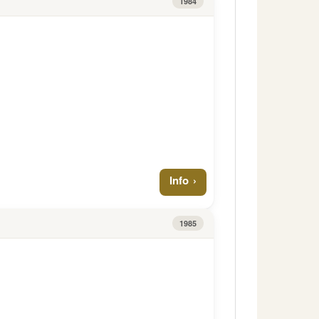
1984
Info
1985