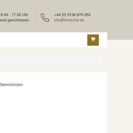
 9.00 - 17.00 Uhr
+49 (0) 5136 879 252
end geschlossen
info@honscha.de
 Kleinmünzen