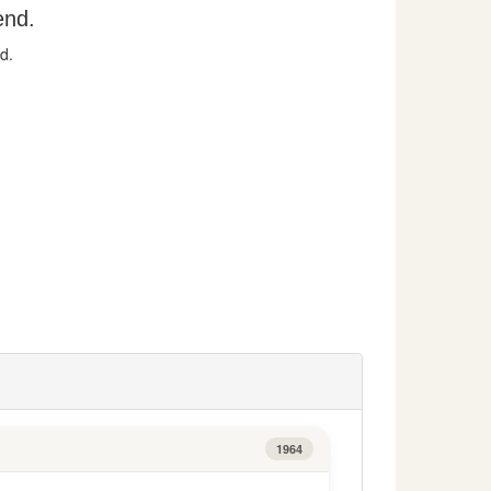
end.
d.
1964