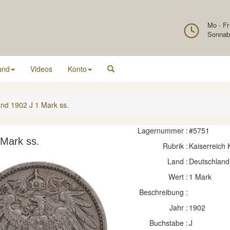
Mo - Fr
Sonnab
and
Videos
Konto
nd 1902 J 1 Mark ss.
Lagernummer :
#5751
 Mark ss.
Rubrik :
Kaiserreich
Land :
Deutschland
Wert :
1 Mark
Beschreibung :
Jahr :
1902
Buchstabe :
J