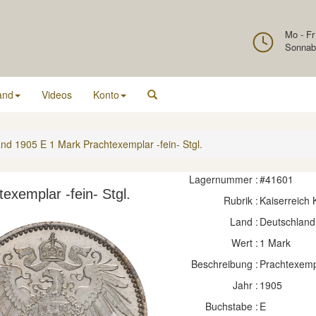
Mo - Fr
Sonnab
and
Videos
Konto
nd 1905 E 1 Mark Prachtexemplar -fein- Stgl.
Lagernummer :
#41601
xemplar -fein- Stgl.
Rubrik :
Kaiserreich
Land :
Deutschland
Wert :
1 Mark
Beschreibung :
Prachtexempl
Jahr :
1905
Buchstabe :
E