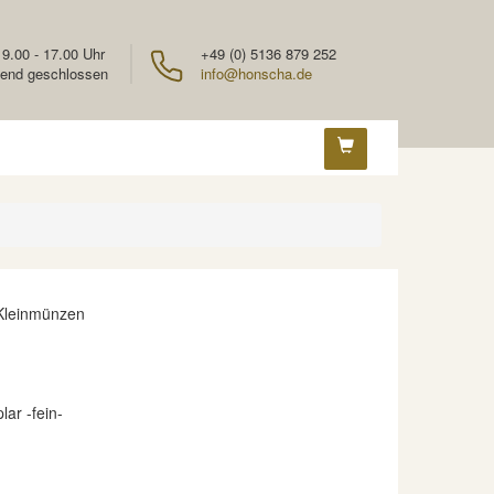
 9.00 - 17.00 Uhr
+49 (0) 5136 879 252
end geschlossen
info@honscha.de
 Kleinmünzen
ar -fein-