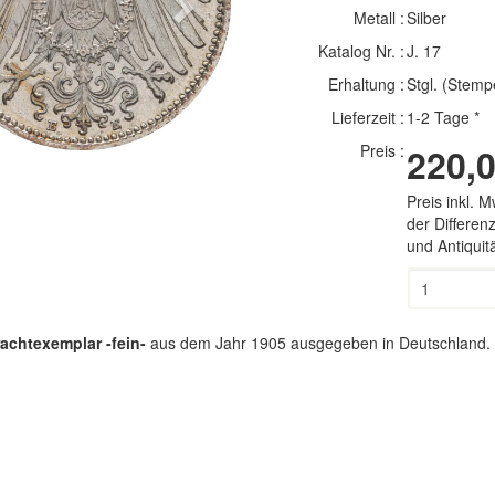
Next
Metall :
Silber
Katalog Nr. :
J. 17
Erhaltung :
Stgl. (Stemp
Lieferzeit :
1-2 Tage *
Preis :
220,0
Preis inkl. 
der Differe
und Antiqui
achtexemplar -fein-
aus dem Jahr 1905 ausgegeben in Deutschland. D