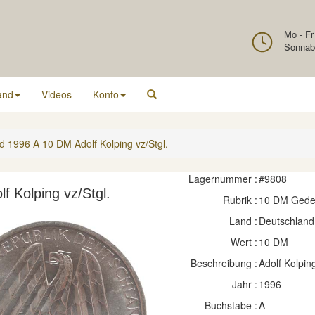
Mo - Fr
Sonnab
and
Videos
Konto
d 1996 A 10 DM Adolf Kolping vz/Stgl.
Lagernummer :
#9808
 Kolping vz/Stgl.
Rubrik :
10 DM Ged
Land :
Deutschland
Wert :
10 DM
Beschreibung :
Adolf Kolpin
Jahr :
1996
Buchstabe :
A