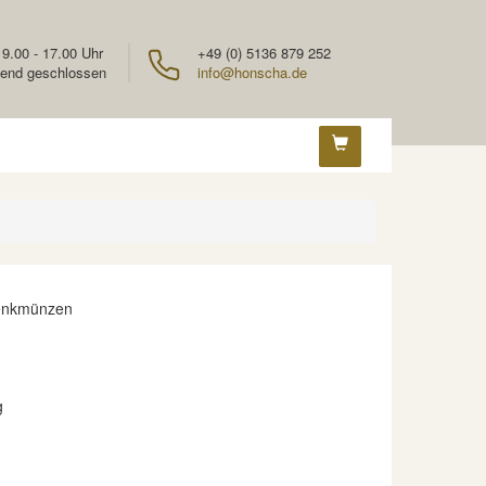
 9.00 - 17.00 Uhr
+49 (0) 5136 879 252
end geschlossen
info@honscha.de
enkmünzen
g