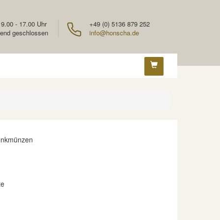
 9.00 - 17.00 Uhr
+49 (0) 5136 879 252
end geschlossen
info@honscha.de
enkmünzen
te