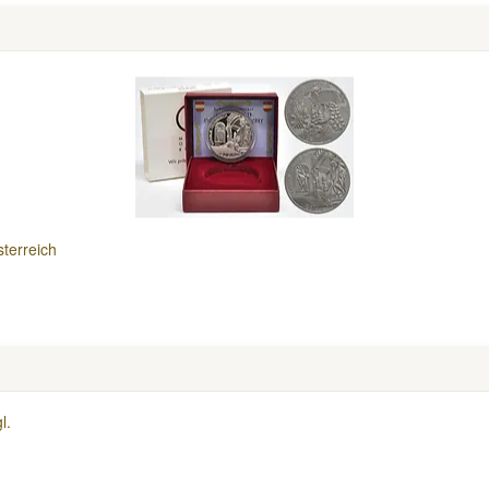
terreich
l.