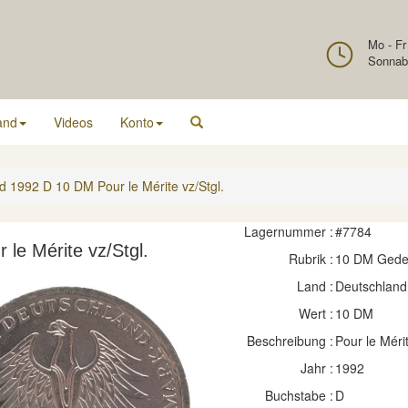
Mo - Fr
Sonnab
and
Videos
Konto
d 1992 D 10 DM Pour le Mérite vz/Stgl.
Lagernummer :
#7784
le Mérite vz/Stgl.
Rubrik :
10 DM Ged
Land :
Deutschland
Wert :
10 DM
Beschreibung :
Pour le Méri
Jahr :
1992
Buchstabe :
D