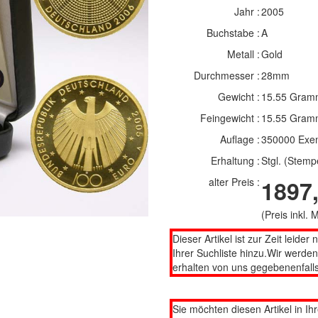
Jahr :
2005
Buchstabe :
A
Metall :
Gold
Durchmesser :
28mm
Gewicht :
15.55 Gram
Feingewicht :
15.55 Gram
Auflage :
350000 Exe
Erhaltung :
Stgl. (Stemp
alter Preis :
1897,
(Preis inkl.
Dieser Artikel ist zur Zeit leider 
Ihrer Suchliste hinzu.Wir werde
erhalten von uns gegebenenfalls
Sie möchten diesen Artikel in Ih