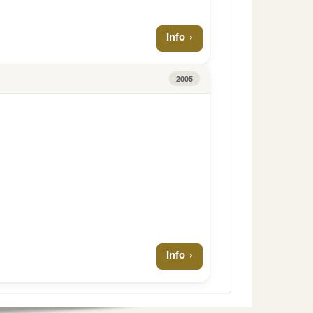
Info
2005
Info