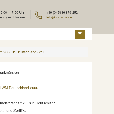
 9.00 - 17.00 Uhr
+49 (0) 5136 879 252
end geschlossen
info@honscha.de
t 2006 in Deutschland Stgl.
denkmünzen
l WM Deutschland 2006
meisterschaft 2006 in Deutschland
etui und Zertifikat