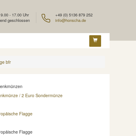
 9.00 - 17.00 Uhr
+49 (0) 5136 879 252
end geschlossen
info@honscha.de
ge bfr
denkmünzen
enkmünze / 2 Euro Sondermünze
ropäische Flagge
ropäische Flagge