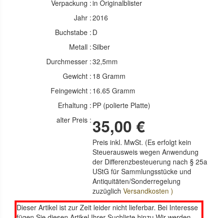
Verpackung :
in Originalblister
Jahr :
2016
Buchstabe :
D
Metall :
Silber
Durchmesser :
32,5mm
Gewicht :
18 Gramm
Feingewicht :
16.65 Gramm
Erhaltung :
PP (polierte Platte)
alter Preis :
35,00 €
Preis inkl. MwSt. (Es erfolgt kein
Steuerausweis wegen Anwendung
der Differenzbesteuerung nach § 25a
UStG für Sammlungsstücke und
Antiquitäten/Sonderregelung
zuzüglich
Versandkosten )
Dieser Artikel ist zur Zeit leider nicht lieferbar. Bei Interesse
fügen Sie diesen Artikel Ihrer Suchliste hinzu.Wir werden