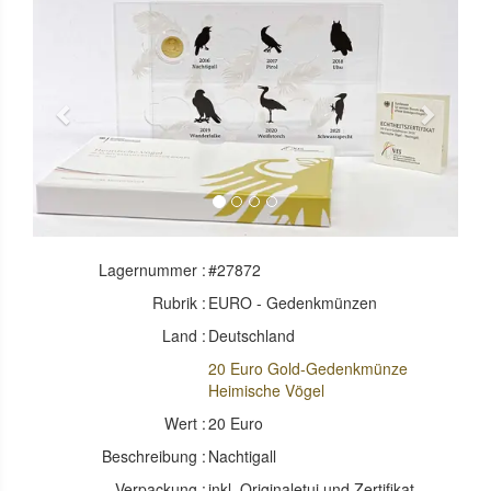
Previous
Next
Lagernummer :
#27872
Rubrik :
EURO - Gedenkmünzen
Land :
Deutschland
20 Euro Gold-Gedenkmünze
Heimische Vögel
Wert :
20 Euro
Beschreibung :
Nachtigall
Verpackung :
inkl. Originaletui und Zertifikat