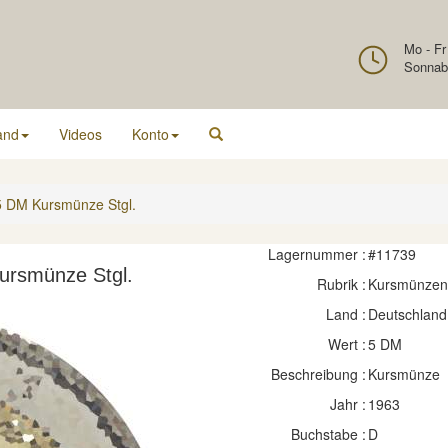
Mo - Fr
Sonnab
and
Videos
Konto
5 DM Kursmünze Stgl.
Lagernummer :
#11739
ursmünze Stgl.
Rubrik :
Kursmünzen
Land :
Deutschland
Wert :
5 DM
Beschreibung :
Kursmünze
Jahr :
1963
Buchstabe :
D