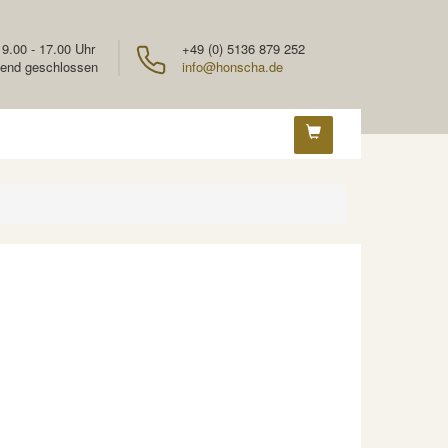
 9.00 - 17.00 Uhr
+49 (0) 5136 879 252
end geschlossen
info@honscha.de