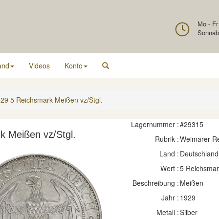
Mo - Fr
Sonnab
and
Videos
Konto
29 5 Reichsmark Meißen vz/Stgl.
Lagernummer :
#29315
k Meißen vz/Stgl.
Rubrik :
Weimarer Re
Land :
Deutschland
Wert :
5 Reichsmar
Beschreibung :
Meißen
Jahr :
1929
Metall :
Silber