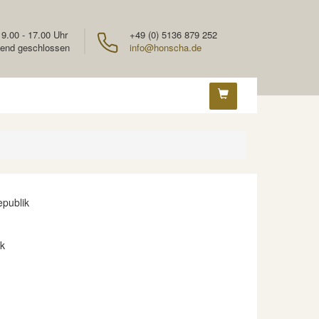
 9.00 - 17.00 Uhr
+49 (0) 5136 879 252
end geschlossen
info@honscha.de
publik
k