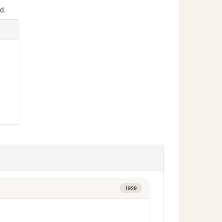
d.
1929