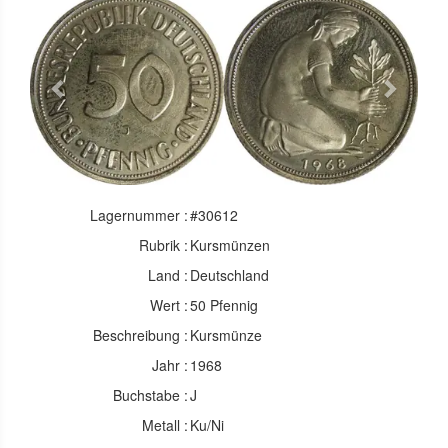
Previous
Next
Lagernummer :
#30612
Rubrik :
Kursmünzen
Land :
Deutschland
Wert :
50 Pfennig
Beschreibung :
Kursmünze
Jahr :
1968
Buchstabe :
J
Metall :
Ku/Ni