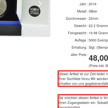
Jahr :
2016
Next
Metall :
Silber
Durchmesser :
22mm
Gewicht :
22.2 Gramm
Feingewicht :
19.98 Gram
Auflage :
5000 Exemp
Erhaltung :
Stgl. (Stemp
alter Preis :
48,00
(Preis inkl.
Dieser Artikel ist zur Zeit leider 
Ihrer Suchliste hinzu.Wir werde
erhalten von uns gegebenenfalls
Sie möchten diesen Artikel in Ih
Ihren Zugangsdaten ein. Sobald d
benachrichtigt.