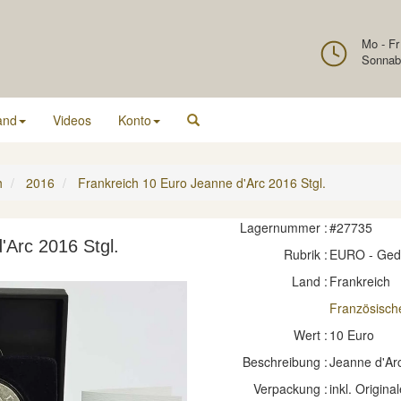
Mo - Fr
Sonnab
and
Videos
Konto
h
2016
Frankreich 10 Euro Jeanne d'Arc 2016 Stgl.
Lagernummer :
#27735
'Arc 2016 Stgl.
Rubrik :
EURO - Ge
Land :
Frankreich
Französisch
Wert :
10 Euro
Beschreibung :
Jeanne d'Ar
Verpackung :
inkl. Original