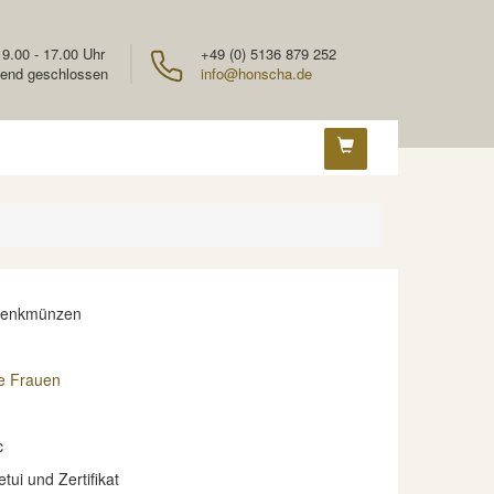
 9.00 - 17.00 Uhr
+49 (0) 5136 879 252
end geschlossen
info@honscha.de
denkmünzen
e Frauen
c
etui und Zertifikat