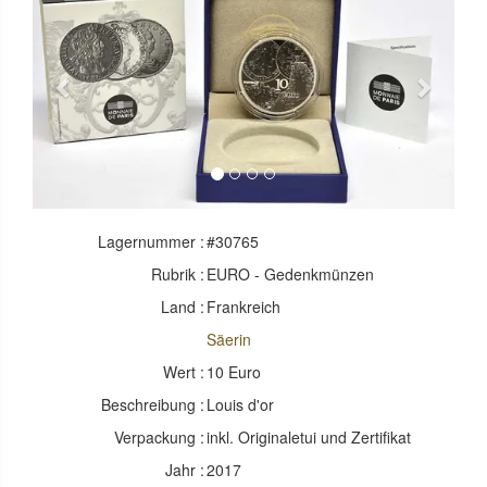
Previous
Next
Lagernummer :
#30765
Rubrik :
EURO - Gedenkmünzen
Land :
Frankreich
Säerin
Wert :
10 Euro
Beschreibung :
Louis d'or
Verpackung :
inkl. Originaletui und Zertifikat
Jahr :
2017