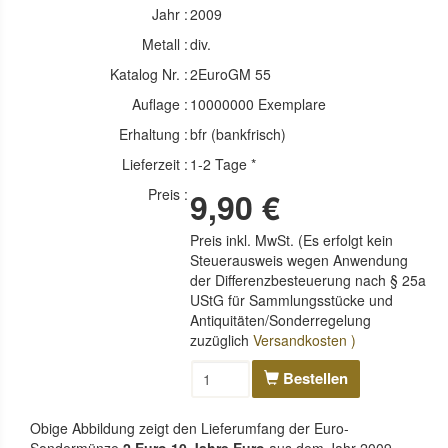
Jahr :
2009
Metall :
div.
Katalog Nr. :
2EuroGM 55
Auflage :
10000000 Exemplare
Erhaltung :
bfr (bankfrisch)
Lieferzeit :
1-2 Tage *
Preis :
9,90 €
Preis inkl. MwSt. (Es erfolgt kein
Steuerausweis wegen Anwendung
der Differenzbesteuerung nach § 25a
UStG für Sammlungsstücke und
Antiquitäten/Sonderregelung
zuzüglich
Versandkosten )
Bestellen
Obige Abbildung zeigt den Lieferumfang der Euro-
Sondermünze
2 Euro 10 Jahre Euro
aus dem Jahr 2009