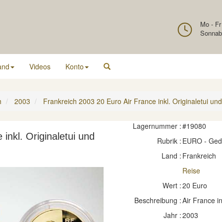
Mo - Fr
Sonnab
and
Videos
Konto
h
2003
Frankreich 2003 20 Euro Air France inkl. Originaletui und
Lagernummer :
#19080
inkl. Originaletui und
Rubrik :
EURO - Ge
Land :
Frankreich
Reise
Wert :
20 Euro
Beschreibung :
Air France in
Jahr :
2003