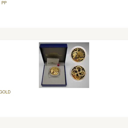
4 PP
P GOLD