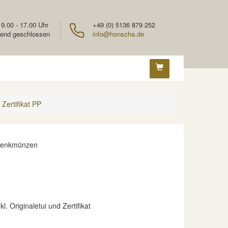
 9.00 - 17.00 Uhr
+49 (0) 5136 879 252
end geschlossen
info@honscha.de
 Zertifikat PP
denkmünzen
kl. Originaletui und Zertifikat