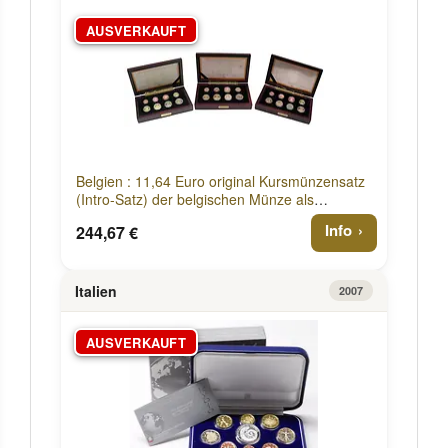
AUSVERKAUFT
Belgien : 11,64 Euro original Kursmünzensatz
(Intro-Satz) der belgischen Münze als
komplettes Set der Jahre 1999-2001- in
Info
244,67 €
Holzkassetten + Sammelkassette für die Jahre
1999-2003 2001 PP
Italien
2007
AUSVERKAUFT