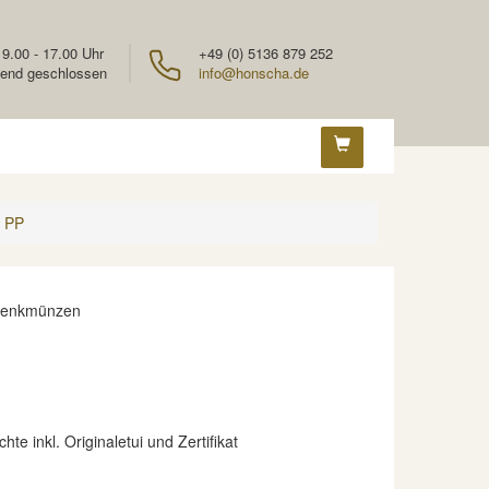
 9.00 - 17.00 Uhr
+49 (0) 5136 879 252
end geschlossen
info@honscha.de
9 PP
denkmünzen
te inkl. Originaletui und Zertifikat