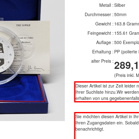
Metall :
Silber
Durchmesser :
50mm
Gewicht :
163.8 Gram
Feingewicht :
155.61 Gra
Auflage :
500 Exempl
Erhaltung :
PP (polierte 
alter Preis :
289,1
(Preis inkl.
Dieser Artikel ist zur Zeit leider 
Ihrer Suchliste hinzu.Wir werde
erhalten von uns gegebenenfalls
Sie möchten diesen Artikel in Ih
Ihren Zugangsdaten ein. Sobald d
benachrichtigt.