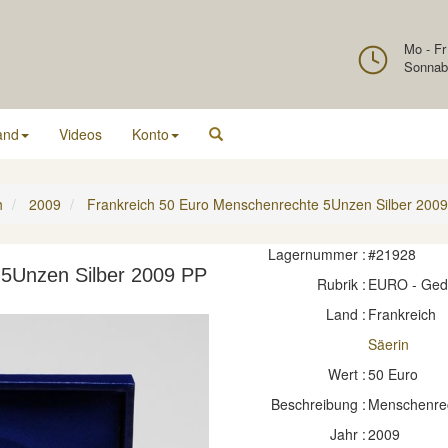
Mo - Fr
Sonnab
and
Videos
Konto
h
2009
Frankreich 50 Euro Menschenrechte 5Unzen Silber 200
Lagernummer :
#21928
 5Unzen Silber 2009 PP
Rubrik :
EURO - Ge
Land :
Frankreich
Säerin
Wert :
50 Euro
Beschreibung :
Menschenrech
Jahr :
2009