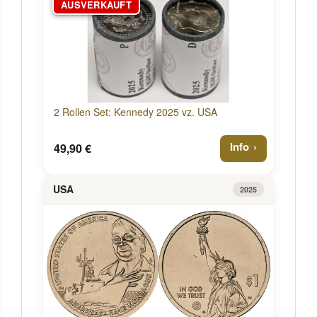
AUSVERKAUFT
2 Rollen Set: Kennedy 2025 vz. USA
Info
49,90 €
USA
2025