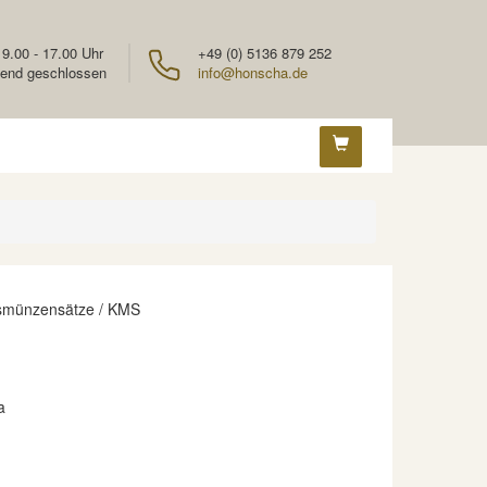
 9.00 - 17.00 Uhr
+49 (0) 5136 879 252
end geschlossen
info@honscha.de
smünzensätze / KMS
a